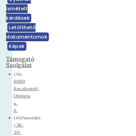
ismételt
kérdések
Letölthető
dokumentumok
Képek
Támogató
Szolgálat
cím:
6000
Kecskemét,
Olimpia
u.
6.
telefonszám:
+36-
30-