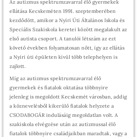
Az autizmus spektrumzavarral élő gyermekek
ellátása Kecskeméten 1991. szeptemberében
kezdődött, amikor a Nyíri Úti Általános Iskola és
Speciális Szakiskola keretei között megalakult az
első autista csoport. A tanulói létszám az ezt
követő években folyamatosan nőtt, így az ellátás
a Nyíri úti épületen kívül több telephelyen is
zajlott.
Míg az autizmus spektrumzavarral élő
gyermekek és fiatalok oktatása többnyire
jelenleg is megoldott Kecskemét városban, addig
a köznevelésből kikerülő fiatalok helyzete a
CSODABOGÁR indulásáig megoldatlan volt. A
szakiskola elvégzése után az autizmussal élő
fiatalok többnyire családjaikban maradtak, vagy a