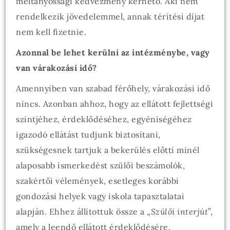
méltányossági kedvezmény kérhető. Aki nem
rendelkezik jövedelemmel, annak térítési díjat
nem kell fizetnie.
Azonnal be lehet kerülni az intézménybe, vagy
van várakozási idő?
Amennyiben van szabad férőhely, várakozási idő
nincs. Azonban ahhoz, hogy az ellátott fejlettségi
szintjéhez, érdeklődéséhez, egyéniségéhez
igazodó ellátást tudjunk biztosítani,
szükségesnek tartjuk a bekerülés előtti minél
alaposabb ismerkedést szülői beszámolók,
szakértői vélemények, esetleges korábbi
gondozási helyek vagy iskola tapasztalatai
alapján. Ehhez állítottuk össze a „
Szülői interjút
”,
amely a leendő ellátott érdeklődésére,