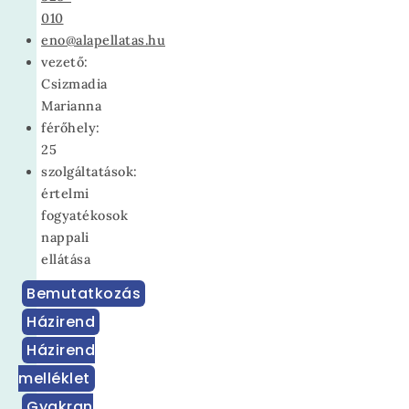
010
eno@alapellatas.hu
vezető:
Csizmadia
Marianna
férőhely:
25
szolgáltatások:
értelmi
fogyatékosok
nappali
ellátása
Bemutatkozás
Házirend
Házirend
melléklet
Gyakran