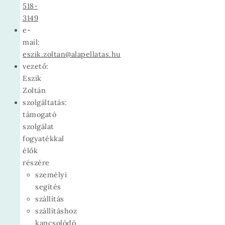
518-
3149
e-
mail:
eszik.zoltan@alapellatas.hu
vezető:
Eszik
Zoltán
szolgáltatás:
támogató
szolgálat
fogyatékkal
élők
részére
személyi
segítés
szállítás
szállításhoz
kapcsolódó