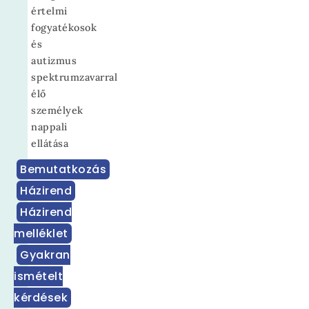
értelmi
fogyatékosok
és
autizmus
spektrumzavarral
élő
személyek
nappali
ellátása
Bemutatkozás
Házirend
Házirend
melléklet
Gyakran
ismételt
kérdések