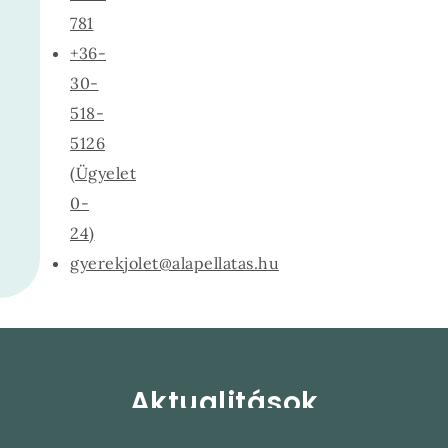
781
+36-
30-
518-
5126
(Ügyelet
0-
24)
gyerekjolet@alapellatas.hu
Aktualitások