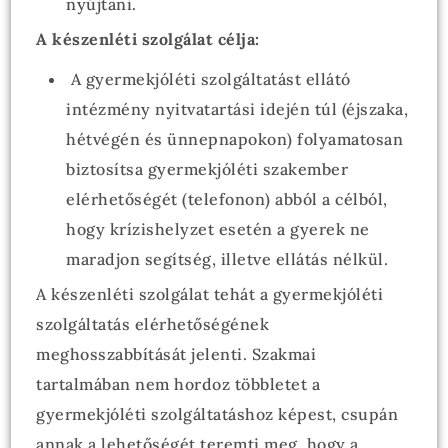
nyújtani.
A készenléti szolgálat célja:
A gyermekjóléti szolgáltatást ellátó
intézmény nyitvatartási idején túl (éjszaka,
hétvégén és ünnepnapokon) folyamatosan
biztosítsa gyermekjóléti szakember
elérhetőségét (telefonon) abból a célból,
hogy krízishelyzet esetén a gyerek ne
maradjon segítség, illetve ellátás nélkül.
A készenléti szolgálat tehát a gyermekjóléti
szolgáltatás elérhetőségének
meghosszabbítását jelenti. Szakmai
tartalmában nem hordoz többletet a
gyermekjóléti szolgáltatáshoz képest, csupán
annak a lehetőségét teremti meg, hogy a