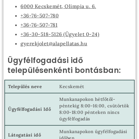
6000 Kecskemét, Olimpia u. 6.
+36-76-507-780
+36-76-507-781
+36-30-518-5126 (Ügyelet 0-24)
gyerekjolet@alapellatas.hu
Ügyfélfogadási idő
településenkénti bontásban:
Kecskemét
Munkanapokon hétfőtől-
péntekig 8:00-16:00, csütörtök
8:00-18:00 pénteken nincs
ügyfélfogadás
Munkanapokon ügyfélfogadási
időben