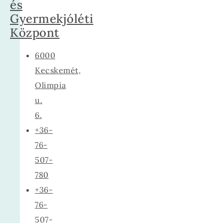
és
Gyermekjóléti
Központ
6000
Kecskemét,
Olimpia
u.
6.
+36-
76-
507-
780
+36-
76-
507-