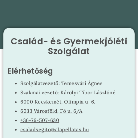
Család- és Gyermekjóléti
Szolgálat
Elérhetőség
Szolgálatvezető: Temesvári Ágnes
Szakmai vezető: Károlyi Tibor Lászlóné
6000 Kecskemét, Olimpia u. 6.
6033 Városföld, Fő u. 6/A
+36-76-507-630
csaladsegito@alapellatas.hu