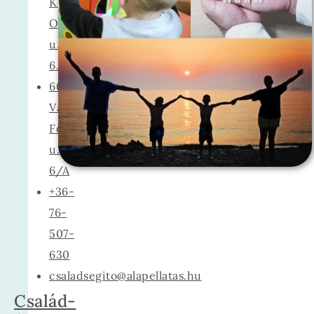
Kecskemét,
Olimpia
u.
6.
6033
Városföld,
Fő
u.
6/A
+36-
76-
507-
630
csaladsegito@alapellatas.hu
Család-