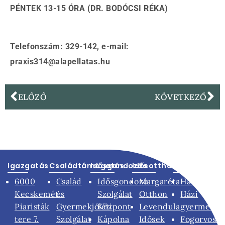
PÉNTEK 13-15 ÓRA (DR. BODÓCSI RÉKA)
Telefonszám: 329-142, e-mail:
praxis314@alapellatas.hu
ELŐZŐ
KÖVETKEZŐ
Igazgatás
Családtámogatás
Idősgondozás
Idősotthonok
Egészségüg
6000
Család
Idősgondozó
Margaréta
Háziorvoso
Kecskemét,
és
Szolgálat
Otthon
Házi
Piaristák
Gyermekjóléti
Központ
Levendula
gyermekor
tere 7.
Szolgálat
Kápolna
Idősek
Fogorvoso