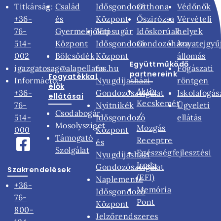
Titkárság:
Család
Idősgondozó
Otthona
Védőnők
+36-
és
Központ
Őszirózsa
Vérvételi
76-
Gyermekjóléti
Napsugár
Időskorúak
helyek
514-
Központ
Idősgondozó
Gondozóháza
Anyatejgyű
002
Bölcsődék
Központ
állomás
Együttműködő
igazgatosag@alapellatas.hu
és
Fogászati
partnereink
Fogyatékkal
Információ:
Nyugdíjasházi
röntgen
élők
Aktív
+36-
Gondozószolgálat
Iskolafogás
ellátásai
Kecskemét
76-
Nyitnikék
Ügyeleti
Csodabogár
/
514-
Idősgondozó
ellátás
Mosolysziget
Mozgás
000
Központ
Támogató
Receptre
és
Szolgálat
Egészségfejlesztési
Nyugdíjasházi
Iroda
Gondozószolgálat
Szakrendelések
(EFI)
Naplemente
+36-
Memória
Idősgondozó
76-
Pont
Központ
800-
Jelzőrendszeres