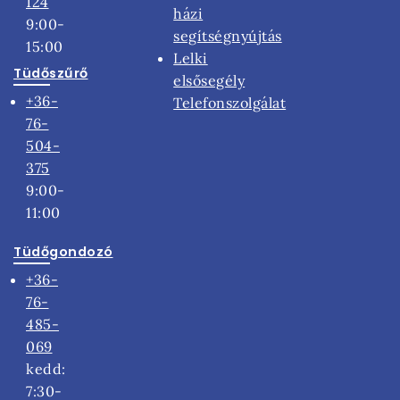
124
házi
9:00-
segítségnyújtás
15:00
Lelki
Tüdőszűrő
elsősegély
+36-
Telefonszolgálat
76-
504-
375
9:00-
11:00
Tüdőgondozó
+36-
76-
485-
069
kedd:
7:30-