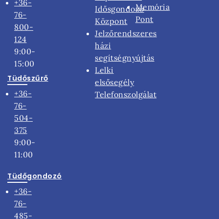
+36-
Memória
Idősgondozó
76-
Pont
Központ
800-
Jelzőrendszeres
124
házi
9:00-
segítségnyújtás
15:00
Lelki
Tüdőszűrő
elsősegély
+36-
Telefonszolgálat
76-
504-
375
9:00-
11:00
Tüdőgondozó
+36-
76-
485-