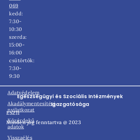
069
kedd:
7:30-
10:30
szerda:
15:00-
16:00
csütörtök:
7:30-
9:30
Adatvédelem
Egészségügyi és Szociális Intézmények
Akadálymentesítési
Igazgatósága
nyilatkozat​
ESZII
Közérdekű
Minden jog fenntartva @ 2023
adatok
Visszaélés