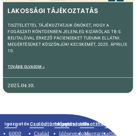
LAKOSSÁGI TÁJÉKOZTATÁS
TISZTELETTEL TÁJÉKOZTATJUK ÖNÖKET, HOGY A
FOGÁSZATI RÖNTGENBEN JELENLEG KIZÁRÓLAG TB-S
BEUTALÓVAL ÉRKEZŐ PÁCIENSEKET TUDUNK ELLÁTNI.
MEGÉRTÉSÜKET KÖSZÖNJÜK! KECSKEMÉT, 2025. ÁPRILIS
10.
TOVÁBB OLVASOM »
2025.04.10.
Igazgatás
Családtámogatás
Idősgondozás
Idősotthonok
Egészségüg
6000
Család
Idősgondozó
Margaréta
Háziorvoso